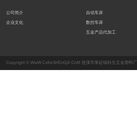
公司简介
自动车床
企业文化
数控车床
五金产品代加工
Copyright © WwW.CxKeShEnGjX.CoM 慈溪市掌起镇科生五金塑