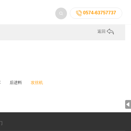
0574-63757737
返回
车
后进料
攻丝机
们