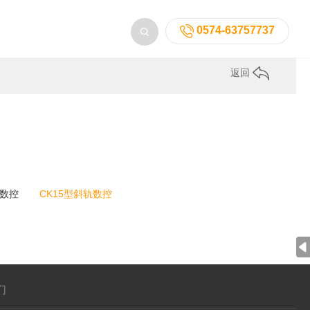
0574-63757737
返回
身数控
CK15型斜轨数控
们