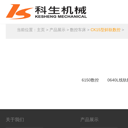
当前位置：
主页
>
产品展示
>
数控车床
>
CK15型斜轨数控
>
6150数控
0640L线
关于我们
产品展示