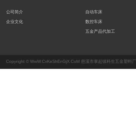
公司简介
自动车床
企业文化
数控车床
五金产品代加工
Copyright © WwW.CxKeShEnGjX.CoM 慈溪市掌起镇科生五金塑