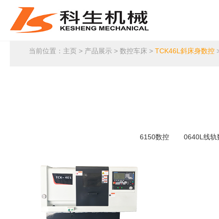
当前位置：
主页
>
产品展示
>
数控车床
>
TCK46L斜床身数控
6150数控
0640L线